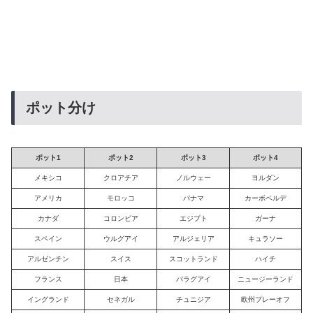
ポット分け
ポット1
ポット2
ポット3
ポット4
メキシコ
クロアチア
ノルウェー
ヨルダン
アメリカ
モロッコ
パナマ
カーボベルデ
カナダ
コロンビア
エジプト
ガーナ
スペイン
ウルグアイ
アルジェリア
キュラソー
アルゼンチン
スイス
スコットランド
ハイチ
フランス
日本
パラグアイ
ニュージーランド
イングランド
セネガル
チュニジア
欧州プレーオフ