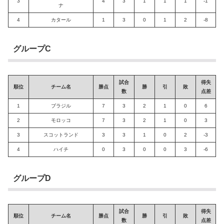
3
4
3
1
1
1
-1
ナ
4
カタール
1
3
0
1
2
-8
グループC
試合
得失
順位
チーム名
勝点
勝
引
敗
数
点差
1
ブラジル
7
3
2
1
0
6
2
モロッコ
7
3
2
1
0
3
3
スコットランド
3
3
1
0
2
-3
4
ハイチ
0
3
0
0
3
-6
グループD
試合
得失
順位
チーム名
勝点
勝
引
敗
数
点差