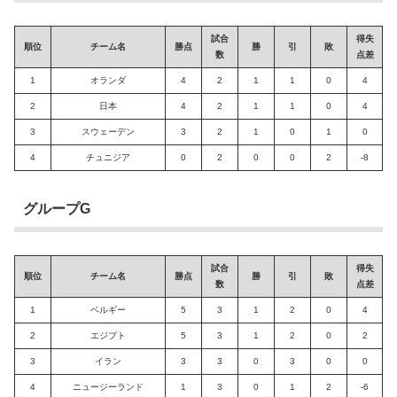
試合
得失
順位
チーム名
勝点
勝
引
敗
数
点差
1
オランダ
4
2
1
1
0
4
2
日本
4
2
1
1
0
4
3
スウェーデン
3
2
1
0
1
0
4
チュニジア
0
2
0
0
2
-8
グループG
試合
得失
順位
チーム名
勝点
勝
引
敗
数
点差
1
ベルギー
5
3
1
2
0
4
2
エジプト
5
3
1
2
0
2
3
イラン
3
3
0
3
0
0
4
ニュージーランド
1
3
0
1
2
-6