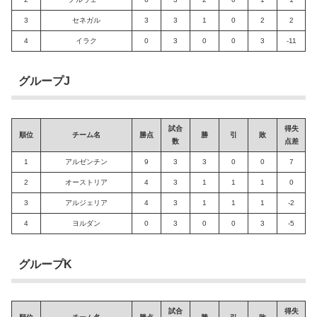
3
セネガル
3
3
1
0
2
2
4
イラク
0
3
0
0
3
-11
グループJ
試合
得失
順位
チーム名
勝点
勝
引
敗
数
点差
1
アルゼンチン
9
3
3
0
0
7
2
オーストリア
4
3
1
1
1
0
3
アルジェリア
4
3
1
1
1
-2
4
ヨルダン
0
3
0
0
3
-5
グループK
試合
得失