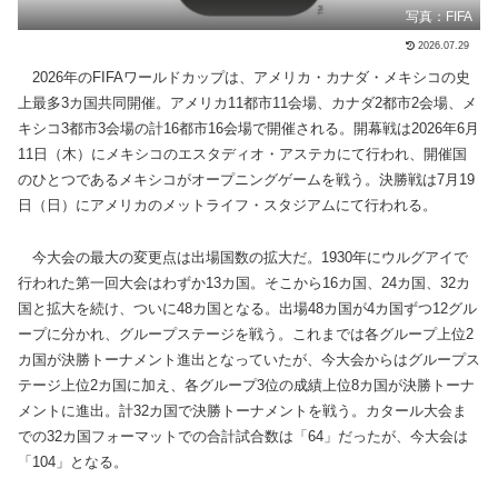
写真：FIFA
2026.07.29
2026年のFIFAワールドカップは、アメリカ・カナダ・メキシコの史
上最多3カ国共同開催。アメリカ11都市11会場、カナダ2都市2会場、メ
キシコ3都市3会場の計16都市16会場で開催される。開幕戦は2026年6月
11日（木）にメキシコのエスタディオ・アステカにて行われ、開催国
のひとつであるメキシコがオープニングゲームを戦う。決勝戦は7月19
日（日）にアメリカのメットライフ・スタジアムにて行われる。
今大会の最大の変更点は出場国数の拡大だ。1930年にウルグアイで
行われた第一回大会はわずか13カ国。そこから16カ国、24カ国、32カ
国と拡大を続け、ついに48カ国となる。出場48カ国が4カ国ずつ12グル
ープに分かれ、グループステージを戦う。これまでは各グループ上位2
カ国が決勝トーナメント進出となっていたが、今大会からはグループス
テージ上位2カ国に加え、各グループ3位の成績上位8カ国が決勝トーナ
メントに進出。計32カ国で決勝トーナメントを戦う。カタール大会ま
での32カ国フォーマットでの合計試合数は「64」だったが、今大会は
「104」となる。