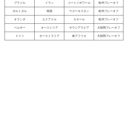
ブラジル
イラン
コートジボワール
欧州プレーオフ
ポルトガル
韓国
ウズベキスタン
欧州プレーオフ
オランダ
エクアドル
カタール
欧州プレーオフ
ベルギー
オーストリア
サウジアラビア
大陸間プレーオフ
ドイツ
オーストラリア
南アフリカ
大陸間プレーオフ