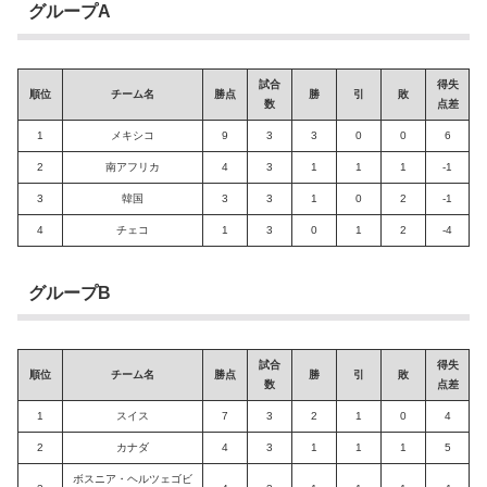
グループA
試合
得失
順位
チーム名
勝点
勝
引
敗
数
点差
1
メキシコ
9
3
3
0
0
6
2
南アフリカ
4
3
1
1
1
-1
3
韓国
3
3
1
0
2
-1
4
チェコ
1
3
0
1
2
-4
グループB
試合
得失
順位
チーム名
勝点
勝
引
敗
数
点差
1
スイス
7
3
2
1
0
4
2
カナダ
4
3
1
1
1
5
ボスニア・ヘルツェゴビ