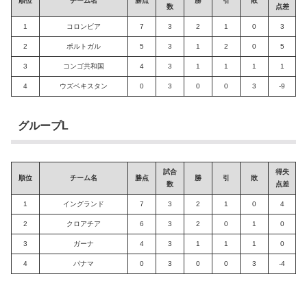
順位
チーム名
勝点
勝
引
敗
数
点差
1
コロンビア
7
3
2
1
0
3
2
ポルトガル
5
3
1
2
0
5
3
コンゴ共和国
4
3
1
1
1
1
4
ウズベキスタン
0
3
0
0
3
-9
グループL
試合
得失
順位
チーム名
勝点
勝
引
敗
数
点差
1
イングランド
7
3
2
1
0
4
2
クロアチア
6
3
2
0
1
0
3
ガーナ
4
3
1
1
1
0
4
パナマ
0
3
0
0
3
-4