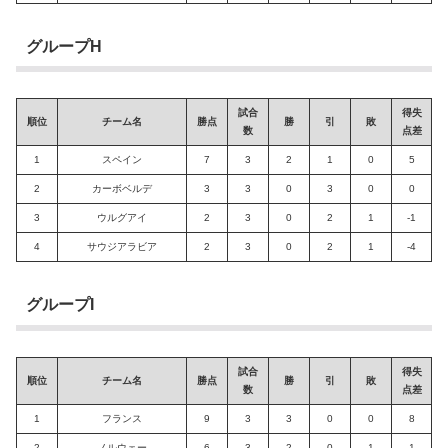
グループH
試合
得失
順位
チーム名
勝点
勝
引
敗
数
点差
1
スペイン
7
3
2
1
0
5
2
カーボベルデ
3
3
0
3
0
0
3
ウルグアイ
2
3
0
2
1
-1
4
サウジアラビア
2
3
0
2
1
-4
グループI
試合
得失
順位
チーム名
勝点
勝
引
敗
数
点差
1
フランス
9
3
3
0
0
8
2
ノルウェー
6
3
2
0
1
1