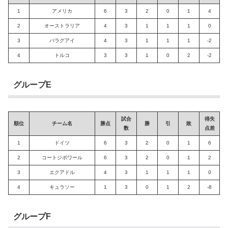
1
アメリカ
6
3
2
0
1
4
2
オーストラリア
4
3
1
1
1
0
3
パラグアイ
4
3
1
1
1
-2
4
トルコ
3
3
1
0
2
-2
グループE
試合
得失
順位
チーム名
勝点
勝
引
敗
数
点差
1
ドイツ
6
3
2
0
1
6
2
コートジボワール
6
3
2
0
1
2
3
エクアドル
4
3
1
1
1
0
4
キュラソー
1
3
0
1
2
-8
グループF