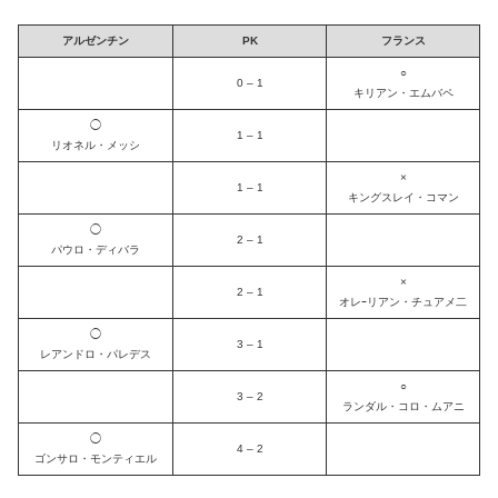
アルゼンチン
PK
フランス
○
0 – 1
キリアン・エムバペ
◯
1 – 1
リオネル・メッシ
×
1 – 1
キングスレイ・コマン
◯
2 – 1
パウロ・ディバラ
×
2 – 1
オレｰリアン・チュアメ二
◯
3 – 1
レアンドロ・パレデス
○
3 – 2
ランダル・コロ・ムアニ
◯
4 – 2
ゴンサロ・モンティエル