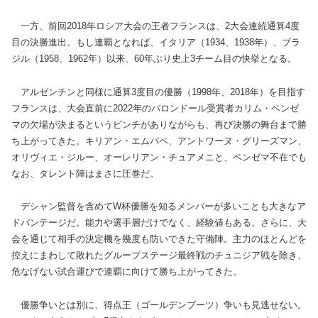
一方、前回2018年ロシア大会の王者フランスは、2大会連続通算4度
目の決勝進出。もし連覇となれば、イタリア（1934、1938年）、ブラ
ジル（1958、1962年）以来、60年ぶり史上3チーム目の快挙となる。
アルゼンチンと同様に通算3度目の優勝（1998年、2018年）を目指す
フランスは、大会直前に2022年のバロンドール受賞者カリム・ベンゼ
マの欠場が決まるというピンチがありながらも、再び決勝の舞台まで勝
ち上がってきた。キリアン・エムバペ、アントワーヌ・グリーズマン、
オリヴィエ・ジルー、オーレリアン・チュアメニと、ベンゼマ不在でも
なお、タレント陣はまさに圧巻だ。
デシャン監督を含めてW杯優勝を知るメンバーが多いことも大きなア
ドバンテージだ。能力や選手層だけでなく、経験値もある。さらに、大
会を通じて相手の決定機を幾度も防いできた守備陣。主力のほとんどを
控えにまわして敗れたグループステージ最終戦のチュニジア戦を除き、
危なげない試合運びで連覇に向けて勝ち上がってきた。
優勝争いとは別に、得点王（ゴールデンブーツ）争いも見逃せない。