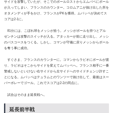
サイドを攻撃していたが、そこでのボールロストからエムバペにボール
が入ってしまい、フランスのカウンター。コロムアニが抜け出した所を
オタメンディが手をかけ、フランスがPKを獲得。ムバッペが決めてス
コアは2-1に。
81分には、こぼれ球をメッシが拾う。メッシがボールを持つとアル
ゼンチンは攻撃のスイッチが入る。アタッカーが前に走り出し、メッシ
のパスコースをつくる。しかし、コマンが守備に戻りメッシからボール
を奪う事に成功。
すぐさま、フランスのカウンターに。コマンからラビオにボールが渡
り、ラビオはそこからサイドを変えてムバッペへ。フランス相手に一番
警戒しないといけない右サイドから左サイドへのサイドチェンジ許すこ
とになる。ムバッペはテュラムとのワンツーで抜け出して、最後はスー
パーボレーでゴール。これでスコアは2-2の同点に。
試合はそのまま延長戦へ。
延長前半戦