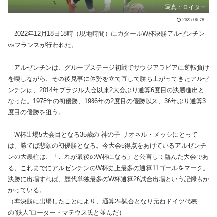
写真：ロイター
2025.06.28
2022年12月18日18時（現地時間）にカタールW杯決勝アルゼンチン
vsフランスが行われた。
アルゼンチンは、グループステージ初戦でサウジアラビアに逆転負け
を喫しながら、その後見事に体勢を立て直して勝ち上がってきたアルゼ
ンチンは、2014年ブラジル大会以来2大会ぶり通算6度目の決勝進出と
なった。1978年の初優勝、1986年の2度目の優勝以来、36年ぶり通算3
度目の優勝を狙う。
W杯出場5大会目となる35歳の”神の子”リオネル・メッシにとって
は、勝てば悲願の初優勝となる。今大会5得点をあげているアルゼンチ
ンの大黒柱は、「これが最後のW杯になる」と公言して臨んだ大会であ
る。これまでにアルゼンチンのW杯史上最多の通算11ゴールをマーク。
決勝に出場すれば、歴代単独最多のW杯通算26試合出場という記録もか
かっている。
（準決勝に出場したことにより、通算25試合となり元西ドイツ代表
の”鉄人”ローター・マテウス氏と並んだ）