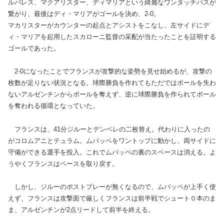
ルバレス、マクアリスター、ディマリアという綺麗なワンタッチパスが
繋がり、最後はディ・マリアがゴールを決め、2-0。
マカリスターがカウンターの起点とアシストをこなし、左サイドにデ
ィ・マリアを起用したスカローニ監督の采配が当たったことを証明する
ゴールであった。
2-0になったことでフランスが攻撃的な姿勢を見せ始めるが、攻撃の
枚数が足りない状況となる。球際勝負を作れてもただではボールを失わ
ないアルゼンチンからボールを奪えず、逆に球際勝負を作られてボール
を奪われる循環となっていた。
フランスは、41分ジルーとデンベレの二枚替え。代わりに入ったの
がコロムアニとテュラム。ムバッペをワントップに動かし、両サイドに
守備ができる選手を投入。これでムバッペの裏のスペースは消える。よ
うやくフランスはペースを取り戻す。
しかし、ジルーのポストプレーが無くなるので、ムバッペが上手く使
えず、フランスは攻撃面で厳しくフランスは前半戦でシュート０本のま
ま、アルゼンチンが2点リードして前半を終える。