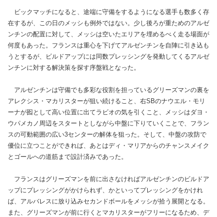
ビックマッチになると、途端に守備をするようになる選手も数多く存
在するが、この日のメッシも例外ではない。少し後ろが重ためのアルゼ
ンチンの配置に対して、メッシは空いたエリアを埋めるべく走る場面が
何度もあった。フランスは重心を下げてアルゼンチンを自陣に引き込も
うとするが、ビルドアップには同数プレッシングを発動してくるアルゼ
ンチンに対する解決策を探す序盤戦となった。
アルゼンチンは守備でも多彩な役割を担っているグリーズマンの裏を
アレクシス・マカリスターが狙い続けること、右SBのナウエル・モリ
ーナが囮として高い位置に出てラビオの気を引くこと、メッシはダヨ・
ウパメカノ周辺をスタートとしながら中盤に下りていくことで、フラン
スの可動範囲の広い3センターの解体を狙った。そして、中盤の攻防で
優位に立つことができれば、あとはディ・マリアからのチャンスメイク
とゴールへの道筋まで設計済みであった。
フランスはグリーズマンを前に出さなければアルゼンチンのビルドア
ップにプレッシングがかけられず、かといってプレッシングをかけれ
ば、アルバレスに放り込みセカンドボールをメッシが拾う展開となる。
また、グリーズマンが前に行くとマカリスターがフリーになるため、デ