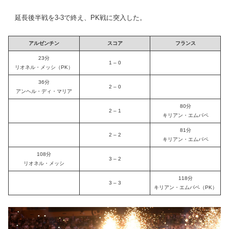
延長後半戦を3-3で終え、PK戦に突入した。
アルゼンチン
スコア
フランス
23分
1 – 0
リオネル・メッシ（PK）
36分
2 – 0
アンヘル・ディ・マリア
80分
2 – 1
キリアン・エムバペ
81分
2 – 2
キリアン・エムバペ
108分
3 – 2
リオネル・メッシ
118分
3 – 3
キリアン・エムバペ（PK）