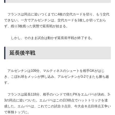
フランスは同点に追いつくまでに4枚の交代カードを切り、もう交代
できない。一方でアルゼンチンは、交代カードを1枚しか切っておら
ず、残り3枚残った状態で延長戦が始まる。
しかし、そのまま試合は動かず延長前半戦が終了する。
延長後半戦
アルゼンチンは109分、マルティネスのシュートを相手GKがはじ
き、こぼれ球をメッシが押し込み、アルゼンチンが3-2でまたも勝ち越
す。
フランスは延長118分、相手のハンドで得たPKをエムバペが決め、3-
3の同点に追いついた。エムバペはこの日3得点でハットトリックを達
成した。エムバペは、これでこの試合３点目、今大会８点目得点王争い
で単独トップに。