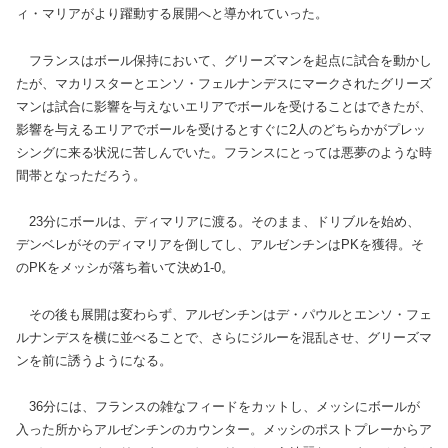
ィ・マリアがより躍動する展開へと導かれていった。
フランスはボール保持において、グリーズマンを起点に試合を動かし
たが、マカリスターとエンソ・フェルナンデスにマークされたグリーズ
マンは試合に影響を与えないエリアでボールを受けることはできたが、
影響を与えるエリアでボールを受けるとすぐに2人のどちらかがプレッ
シングに来る状況に苦しんでいた。フランスにとっては悪夢のような時
間帯となっただろう。
23分にボールは、ディマリアに渡る。そのまま、ドリブルを始め、
デンベレがそのディマリアを倒してし、アルゼンチンはPKを獲得。そ
のPKをメッシが落ち着いて決め1-0。
その後も展開は変わらず、アルゼンチンはデ・パウルとエンソ・フェ
ルナンデスを横に並べることで、さらにジルーを混乱させ、グリーズマ
ンを前に誘うようになる。
36分には、フランスの雑なフィードをカットし、メッシにボールが
入った所からアルゼンチンのカウンター。メッシのポストプレーからア