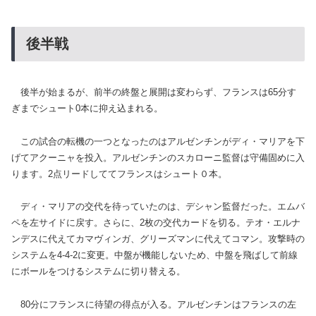
後半戦
後半が始まるが、前半の終盤と展開は変わらず、フランスは65分す
ぎまでシュート0本に抑え込まれる。
この試合の転機の一つとなったのはアルゼンチンがディ・マリアを下
げてアクーニャを投入。アルゼンチンのスカローニ監督は守備固めに入
ります。2点リードしててフランスはシュート０本。
ディ・マリアの交代を待っていたのは、デシャン監督だった。エムバ
ペを左サイドに戻す。さらに、2枚の交代カードを切る。テオ・エルナ
ンデスに代えてカマヴィンガ、グリーズマンに代えてコマン。攻撃時の
システムを4-4-2に変更。中盤が機能しないため、中盤を飛ばして前線
にボールをつけるシステムに切り替える。
80分にフランスに待望の得点が入る。アルゼンチンはフランスの左