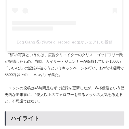
Egg Gang 🌎(@world_record_egg)がシェアした投稿
“卵”の写真というのは、広告クリエイターのクリス・ゴッドフリー氏
が投稿したもの。当時、カイリー・ジェンナーが保持していた1800万
「いいね!」の記録を破ろうというキャンペーンを行い、わずか1週間で
5500万以上の「いいね!」が集た。
メッシの投稿は48時間足らずで記録を更新したが、W杯優勝という歴
史的な出来事に、4億人以上のフォロワーを誇るメッシの人気を考える
と、不思議ではない。
ハイライト