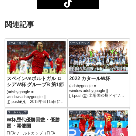
関連記事
ワールドカップ
ワールドカップ
スペインvsポルトガル ロ
2022 カタールW杯
シアW杯 グループB 第1節
(adsbygoogle =
window.adsbygoogle ||
(adsbygoogle =
[]).push({});出場国欧州ドイツ代
window.adsbygoogle ||
表（18大会連続20回目）スペイ
[]).push({}); 2018年6月15日にロ
ン代表（12大会連続15回目）デ
シアW杯グループステージ グル
ンマーク代表（2大会連続6回
ープB 第1節 スペインvsポルト
ワールドカップ
ワールドカップ
目）ベルギー代表（3大会連続1
ガルがソチのフィシュト・オリ
W杯歴代優勝回数・優勝
ンピックスタジアムで行
国・開催国
FIFAワールドカップ（FIFA