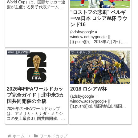
World Cup）は、国際サッカー連
盟が主催する男子代表チームに
“ロストフの悲劇” ベルギ
よるサッカーのの世界選手
権。 第二次世界大戦の影響によ
ーvs日本 ロシアW杯 ラウ
る1942年と1946年を除いて、
ンド16
1930年の初開催以来、4年ごとに
開催されている。第
(adsbygoogle =
window.adsbygoogle ||
[]).push({}); 2018年7月2日にロ
シアW杯ラウンド16 ベルギーvs
日本がロシアのロストフ・アリ
2026 北中米W杯
ワールドカップ
ーナで行われた。 日本は、コ
ロンビア、セネガル、ポーラ
2026年FIFAワールドカッ
2018 ロシアW杯
プ完全ガイド｜北中米3カ
(adsbygoogle =
国共同開催の全貌
window.adsbygoogle ||
[]).push({});出場国地域出場国欧
2026年のFIFAワールドカップ
州ベルギー(2大会連続13回目)ド
は、アメリカ・カナダ・メキシ
イツ(17大会連続19回目)イングラ
コの史上最多3カ国共同開催。ア
ンド(6大会連続15回目)スペイン
メリカ11都市11会場、カナダ2都
(11大会連続15
市2会場、メキシコ3都市3会場の
計16都市16会場で開催される。
ホーム
ワールドカップ