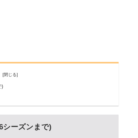
次
)
26シーズンまで)