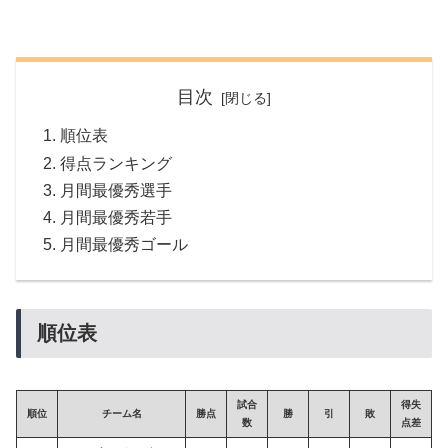
目次
順位表
得点ランキング
月間最優秀選手
月間最優秀若手
月間最優秀ゴール
順位表
試合
得失
順位
チーム名
勝点
勝
引
敗
数
点差