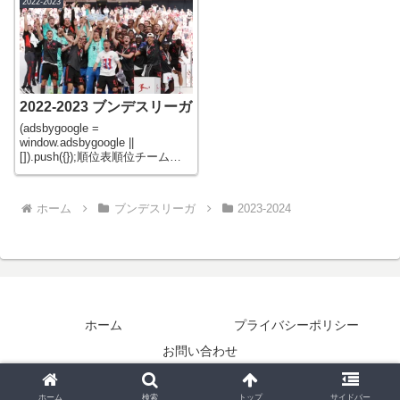
2022-2023
ークーゼン643
はバイエルンのホームスタジア
ムアリアンツアレーナで開催。
ス
2022-2023 ブンデスリーガ
(adsbygoogle =
window.adsbygoogle ||
[]).push({});順位表順位チーム名
勝点試合数勝引敗得失点差1バイ
エルン・ミュンヘン
71342185542ドルトムント
ホーム
ブンデスリーガ
2023-2024
71342257393ライプチヒ6634
ホーム
プライバシーポリシー
お問い合わせ
© 2022 サッカー日記.
ホーム
検索
トップ
サイドバー