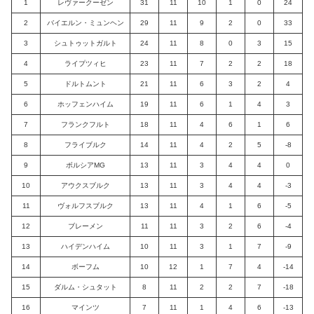
1
レヴァークーゼン
31
11
10
1
0
24
2
バイエルン・ミュンヘン
29
11
9
2
0
33
3
シュトゥットガルト
24
11
8
0
3
15
4
ライプツィヒ
23
11
7
2
2
18
5
ドルトムント
21
11
6
3
2
4
6
ホッフェンハイム
19
11
6
1
4
3
7
フランクフルト
18
11
4
6
1
6
8
フライブルク
14
11
4
2
5
-8
9
ボルシアMG
13
11
3
4
4
0
10
アウクスブルク
13
11
3
4
4
-3
11
ヴォルフスブルク
13
11
4
1
6
-5
12
ブレーメン
11
11
3
2
6
-4
13
ハイデンハイム
10
11
3
1
7
-9
14
ボーフム
10
12
1
7
4
-14
15
ダルム・シュタット
8
11
2
2
7
-18
16
マインツ
7
11
1
4
6
-13