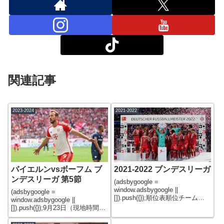
関連記事
2023-2024
2021-2022
バイエルンvsボーフム ブ
2021-2022 ブンデスリーガ
ンデスリーガ 第5節
(adsbygoogle =
window.adsbygoogle ||
(adsbygoogle =
[]).push({});順位表順位チーム勝
window.adsbygoogle ||
点試合数勝引負得失点差1バイエ
[]).push({});9月23日（現地時間）
ルン・ミュンヘン77342455602
にブンデスリーガ第5節バイエル
ドルトムント69342239333レバ
ンvsボーフムが行われた。試合