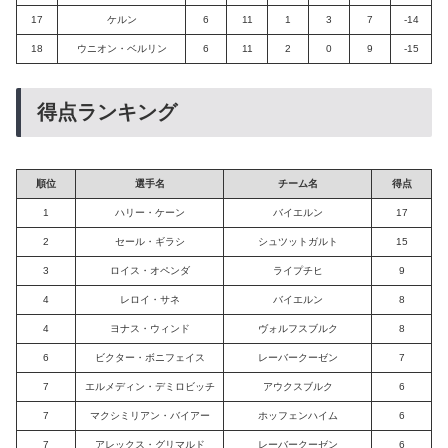
17
ケルン
6
11
1
3
7
-14
18
ウニオン・ベルリン
6
11
2
0
9
-15
得点ランキング
順位
選手名
チーム名
得点
1
ハリー・ケーン
バイエルン
17
2
セール・ギラシ
シュツットガルト
15
3
ロイス・オペンダ
ライプチヒ
9
4
レロイ・サネ
バイエルン
8
4
ヨナス・ウィンド
ヴォルフスブルク
8
6
ビクター・ボニフェイス
レーバークーゼン
7
7
エルメディン・デミロビッチ
アウクスブルク
6
7
マクシミリアン・バイアー
ホッフェンハイム
6
7
アレックス・グリマルド
レーバークーゼン
6