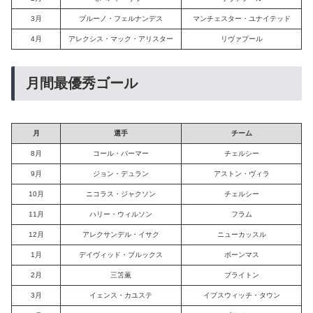
3月
ブルーノ・フェルナンデス
マンチェスター・ユナイテッド
4月
アレクシス・マック・アリスター
リヴァプール
月間最優秀ゴール
月
選手
チーム
8月
コール・パーマー
チェルシー
9月
ジョン・デュラン
アストン・ヴィラ
10月
ニコラス・ジャクソン
チェルシー
11月
ハリー・ウィルソン
フラム
12月
アレクサンデル・イサク
ニューカッスル
1月
デイヴィッド・ブルックス
ボーンマス
2月
三笘薫
ブライトン
3月
イェンス・カユステ
イプスウィッチ・タウン