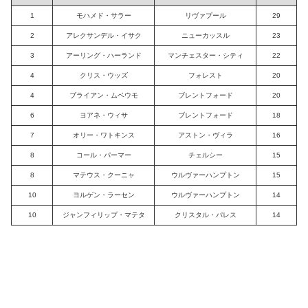
1
モハメド・サラー
リヴァプール
29
2
アレクサンデル・イサク
ニューカッスル
23
3
アーリング・ハーランド
マンチェスター・シティ
22
4
クリス・ウッズ
フォレスト
20
4
ブライアン・ムベウモ
ブレントフォード
20
6
ヨアネ・ウィサ
ブレントフォード
18
7
オリー・ワトキンス
アストン・ヴィラ
16
8
コール・パーマー
チェルシー
15
8
マテウス・クーニャ
ウルヴァーハンプトン
15
10
ヨルゲン・ラーセン
ウルヴァーハンプトン
14
10
ジャンフィリップ・マテタ
クリスタル・パレス
14