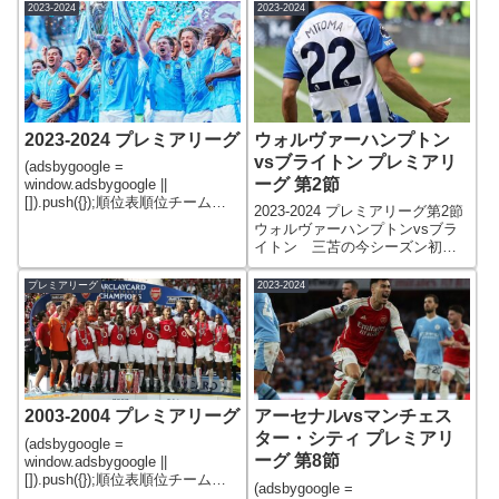
ヴァプール92382882683チェル
優勝を果たした。のちに「ミラ
2023-2024
2023-2024
シー743821
クル・レスター」と呼ばれる、
奇跡の優勝となった。優勝した
20
2023-2024 プレミアリーグ
ウォルヴァーハンプトン
vsブライトン プレミアリ
(adsbygoogle =
ーグ 第2節
window.adsbygoogle ||
[]).push({});順位表順位チーム名
2023-2024 プレミアリーグ第2節
勝点試合数勝引敗得失点差1マン
ウォルヴァーハンプトンvsブラ
チェスター・シティ
イトン 三苫の今シーズン初ゴ
91382873622アーセナル
ールがプレミアリーグ月間ベス
89382855623リヴァプール8238
トゴールの受賞。受賞は、日本
プレミアリーグ
2023-2024
人として初の快挙！！
2003-2004 プレミアリーグ
アーセナルvsマンチェス
ター・シティ プレミアリ
(adsbygoogle =
ーグ 第8節
window.adsbygoogle ||
[]).push({});順位表順位チーム勝
(adsbygoogle =
点試合数勝引負得失点差1アーセ