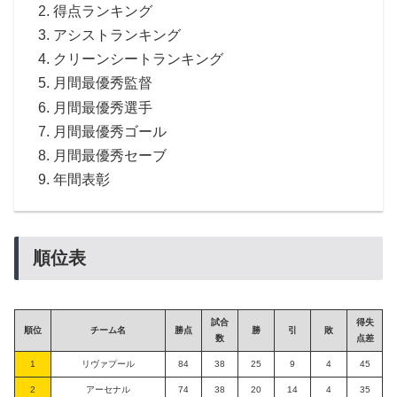
得点ランキング
アシストランキング
クリーンシートランキング
月間最優秀監督
月間最優秀選手
月間最優秀ゴール
月間最優秀セーブ
年間表彰
順位表
試合
得失
順位
チーム名
勝点
勝
引
敗
数
点差
1
リヴァプール
84
38
25
9
4
45
2
アーセナル
74
38
20
14
4
35