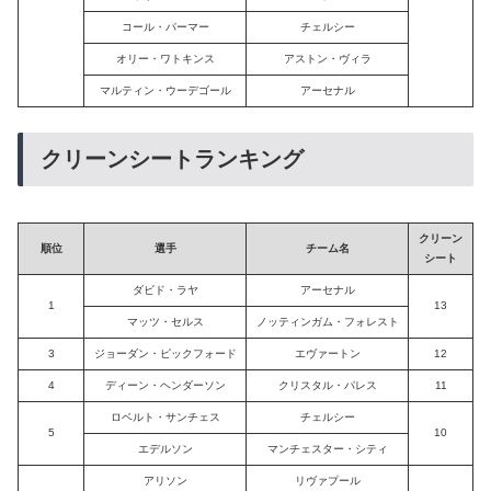
コール・パーマー
チェルシー
オリー・ワトキンス
アストン・ヴィラ
マルティン・ウーデゴール
アーセナル
クリーンシートランキング
クリーン
順位
選手
チーム名
シート
ダビド・ラヤ
アーセナル
1
13
マッツ・セルス
ノッティンガム・フォレスト
3
ジョーダン・ピックフォード
エヴァートン
12
4
ディーン・ヘンダーソン
クリスタル・パレス
11
ロベルト・サンチェス
チェルシー
5
10
エデルソン
マンチェスター・シティ
アリソン
リヴァプール