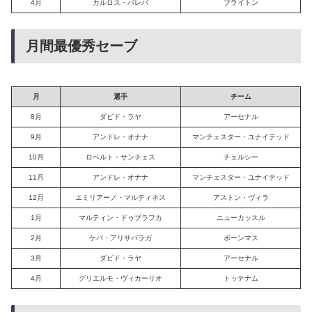
4月
カルロス・バレバ
ブライトン
月間最優秀セーブ
月
選手
チーム
8月
ダビド・ラヤ
アーセナル
9月
アンドレ・オナナ
マンチェスター・ユナイテッド
10月
ロベルト・サンチェス
チェルシー
11月
アンドレ・オナナ
マンチェスター・ユナイテッド
12月
エミリアーノ・マルティネス
アストン・ヴィラ
1月
マルティン・ドゥブラフカ
ニューカッスル
2月
ケパ・アリサバラガ
ボーンマス
3月
ダビド・ラヤ
アーセナル
4月
グリエルモ・ヴィカーリオ
トッテナム