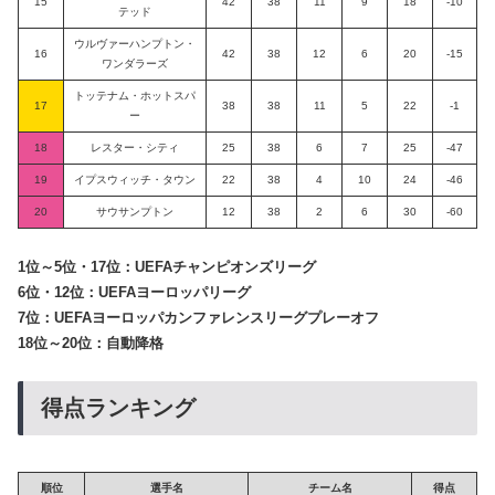
15
42
38
11
9
18
-10
テッド
ウルヴァーハンプトン・
16
42
38
12
6
20
-15
ワンダラーズ
トッテナム・ホットスパ
17
38
38
11
5
22
-1
ー
18
レスター・シティ
25
38
6
7
25
-47
19
イプスウィッチ・タウン
22
38
4
10
24
-46
20
サウサンプトン
12
38
2
6
30
-60
1位～5位・17位：UEFAチャンピオンズリーグ
6位・12位：UEFAヨーロッパリーグ
7位：UEFAヨーロッパカンファレンスリーグプレーオフ
18位～20位：自動降格
得点ランキング
順位
選手名
チーム名
得点