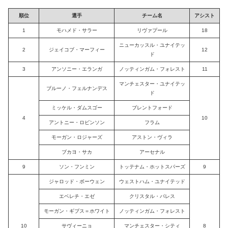
順位
選手
チーム名
アシスト
1
モハメド・サラー
リヴァプール
18
ニューカッスル・ユナイテッ
2
ジェイコブ・マーフィー
12
ド
3
アンソニー・エランガ
ノッティンガム・フォレスト
11
マンチェスター・ユナイテッ
ブルーノ・フェルナンデス
ド
ミッケル・ダムスゴー
ブレントフォード
4
10
アントニー・ロビンソン
フラム
モーガン・ロジャーズ
アストン・ヴィラ
ブカヨ・サカ
アーセナル
9
ソン・フンミン
トッテナム・ホットスパーズ
9
ジャロッド・ボーウェン
ウェストハム・ユナイテッド
エベレチ・エゼ
クリスタル・パレス
モーガン・ギブス＝ホワイト
ノッティンガム・フォレスト
10
サヴィーニョ
マンチェスター・シティ
8