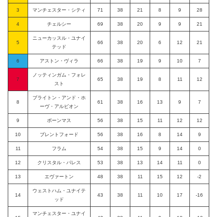
3
マンチェスター・シティ
71
38
21
8
9
28
4
チェルシー
69
38
20
9
9
21
ニューカッスル・ユナイ
5
66
38
20
6
12
21
テッド
6
アストン・ヴィラ
66
38
19
9
10
7
ノッティンガム・フォレ
7
65
38
19
8
11
12
スト
ブライトン・アンド・ホ
8
61
38
16
13
9
7
ーヴ・アルビオン
9
ボーンマス
56
38
15
11
12
12
10
ブレントフォード
56
38
16
8
14
9
11
フラム
54
38
15
9
14
0
12
クリスタル・パレス
53
38
13
14
11
0
13
エヴァートン
48
38
11
15
12
-2
ウェストハム・ユナイテ
14
43
38
11
10
17
-16
ッド
マンチェスター・ユナイ