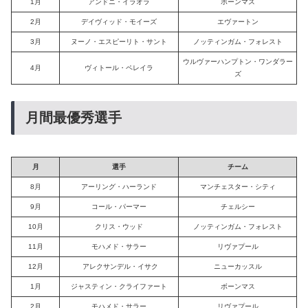
1月
アンドニ・イラオラ
ボーンマス
2月
デイヴィッド・モイーズ
エヴァートン
3月
ヌーノ・エスピーリト・サント
ノッティンガム・フォレスト
ウルヴァーハンプトン・ワンダラー
4月
ヴィトール・ペレイラ
ズ
月間最優秀選手
月
選手
チーム
8月
アーリング・ハーランド
マンチェスター・シティ
9月
コール・パーマー
チェルシー
10月
クリス・ウッド
ノッティンガム・フォレスト
11月
モハメド・サラー
リヴァプール
12月
アレクサンデル・イサク
ニューカッスル
1月
ジャスティン・クライファート
ボーンマス
2月
モハメド・サラー
リヴァプール