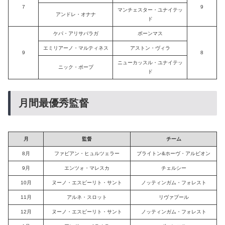
7
9
マンチェスター・ユナイテッ
アンドレ・オナナ
ド
ケパ・アリサバラガ
ボーンマス
エミリアーノ・マルティネス
アストン・ヴィラ
9
8
ニューカッスル・ユナイテッ
ニック・ポープ
ド
月間最優秀監督
月
監督
チーム
8月
ファビアン・ヒュルツェラー
ブライトン&ホーヴ・アルビオン
9月
エンツォ・マレスカ
チェルシー
10月
ヌーノ・エスピーリト・サント
ノッティンガム・フォレスト
11月
アルネ・スロット
リヴァプール
12月
ヌーノ・エスピーリト・サント
ノッティンガム・フォレスト