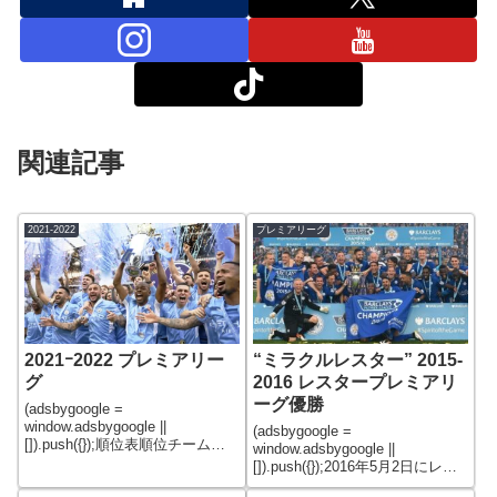
関連記事
2021-2022
プレミアリーグ
2021ｰ2022 プレミアリー
“ミラクルレスター” 2015-
グ
2016 レスタープレミアリ
ーグ優勝
(adsbygoogle =
window.adsbygoogle ||
(adsbygoogle =
[]).push({});順位表順位チーム勝
window.adsbygoogle ||
点試合勝引負得失点差1マンチェ
[]).push({});2016年5月2日にレス
スター・シティ93382963732リ
ター・シティがプレミアリーグ