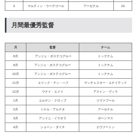
3
マルティン・ウーデゴール
アーセナル
10
月間最優秀監督
月
監督
チーム
8月
アンジェ・ポステコグルー
トッテナム
9月
アンジェ・ポステコグルー
トッテナム
10月
アンジェ・ポステコグルー
トッテナム
11月
エリック・テン・ハフ
マンチェスター・ユナイテッド
12月
ウナイ・エメリ
アストン・ヴィラ
1月
ユルゲン・クロップ
リヴァプール
2月
ミケル・アルテタ
アーセナル
3月
アンドニ・イラオラ
ボーンマス
4月
ショーン・ダイチ
エヴァートン