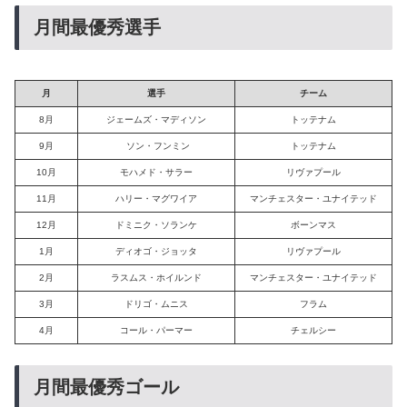
月間最優秀選手
月
選手
チーム
8月
ジェームズ・マディソン
トッテナム
9月
ソン・フンミン
トッテナム
10月
モハメド・サラー
リヴァプール
11月
ハリー・マグワイア
マンチェスター・ユナイテッド
12月
ドミニク・ソランケ
ボーンマス
1月
ディオゴ・ジョッタ
リヴァプール
2月
ラスムス・ホイルンド
マンチェスター・ユナイテッド
3月
ドリゴ・ムニス
フラム
4月
コール・パーマー
チェルシー
月間最優秀ゴール