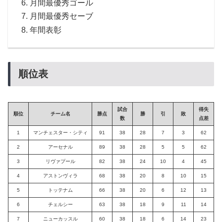
月間最優秀ゴール
月間最優秀セーブ
年間表彰
順位表
試合
得失
順位
チーム名
勝点
勝
引
敗
数
点差
1
マンチェスター・シティ
91
38
28
7
3
62
2
アーセナル
89
38
28
5
5
62
3
リヴァプール
82
38
24
10
4
45
4
アストンヴィラ
68
38
20
8
10
15
5
トッテナム
66
38
20
6
12
13
6
チェルシー
63
38
18
9
11
14
7
ニューカッスル
60
38
18
6
14
23