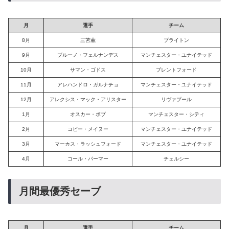
月
選手
チーム
8月
三苫薫
ブライトン
9月
ブルーノ・フェルナンデス
マンチェスター・ユナイテッド
10月
サマン・ゴドス
ブレントフォード
11月
アレハンドロ・ガルナチョ
マンチェスター・ユナイテッド
12月
アレクシス・マック・アリスター
リヴァプール
1月
オスカー・ボブ
マンチェスター・シティ
2月
コビー・メイヌー
マンチェスター・ユナイテッド
3月
マーカス・ラッシュフォード
マンチェスター・ユナイテッド
4月
コール・パーマー
チェルシー
月間最優秀セーブ
月
選手
チーム