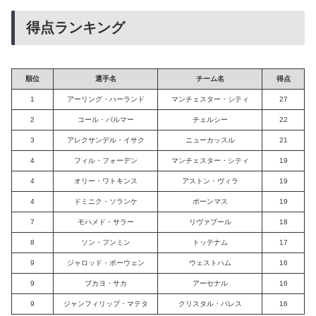
得点ランキング
順位
選手名
チーム名
得点
1
アーリング・ハーランド
マンチェスター・シティ
27
2
コール・パルマー
チェルシー
22
3
アレクサンデル・イサク
ニューカッスル
21
4
フィル・フォーデン
マンチェスター・シティ
19
4
オリー・ワトキンス
アストン・ヴィラ
19
4
ドミニク・ソランケ
ボーンマス
19
7
モハメド・サラー
リヴァプール
18
8
ソン・フンミン
トッテナム
17
9
ジャロッド・ボーウェン
ウェストハム
16
9
ブカヨ・サカ
アーセナル
16
9
ジャンフィリップ・マテタ
クリスタル・パレス
16