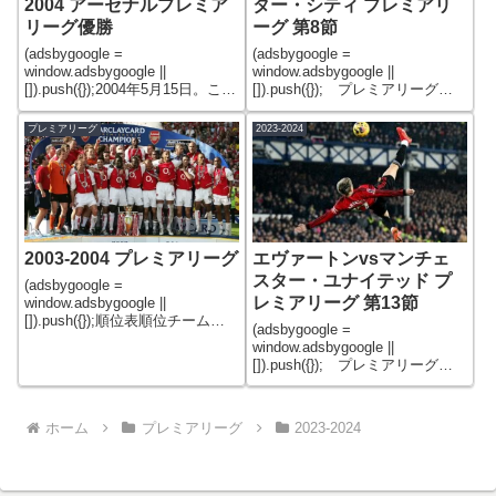
2004 アーセナルプレミア
ター・シティ プレミアリ
リーグ優勝
ーグ 第8節
(adsbygoogle =
(adsbygoogle =
window.adsbygoogle ||
window.adsbygoogle ||
[]).push({});2004年5月15日。この
[]).push({}); プレミアリーグ第8
日はアーセナルの歴史に永遠に
節がアーセナルvsマンチェスタ
刻んだ。この日、アーセナルは
ー・シティが10月8日（現地時
プレミアリーグ
2023-2024
イングランドのクラブとして初
間）にエミレーツ・スタジアム
めて無敗優勝を達成した。そし
で行われた。 昨季は240日以上
て
2003-2004 プレミアリーグ
エヴァートンvsマンチェ
スター・ユナイテッド プ
(adsbygoogle =
レミアリーグ 第13節
window.adsbygoogle ||
[]).push({});順位表順位チーム勝
(adsbygoogle =
点試合数勝引負得失点差1アーセ
window.adsbygoogle ||
ナル903826120472チェルシー
[]).push({}); プレミアリーグ第
79382477373マンチェスターユ
13節が11月26日（現地時間）に
ナイテッド753
行われ、エヴァートンとマンチ
ェスター・ユナイテッドとが対
ホーム
プレミアリーグ
2023-2024
戦した。 エヴァートンは財務
規定