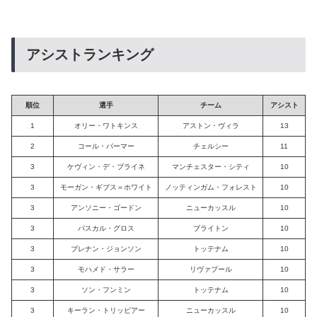
アシストランキング
順位
選手
チーム
アシスト
1
オリー・ワトキンス
アストン・ヴィラ
13
2
コール・パーマー
チェルシー
11
3
ケヴィン・デ・ブライネ
マンチェスター・シティ
10
3
モーガン・ギブス＝ホワイト
ノッティンガム・フォレスト
10
3
アンソニー・ゴードン
ニューカッスル
10
3
パスカル・グロス
ブライトン
10
3
ブレナン・ジョンソン
トッテナム
10
3
モハメド・サラー
リヴァプール
10
3
ソン・フンミン
トッテナム
10
3
キーラン・トリッピアー
ニューカッスル
10