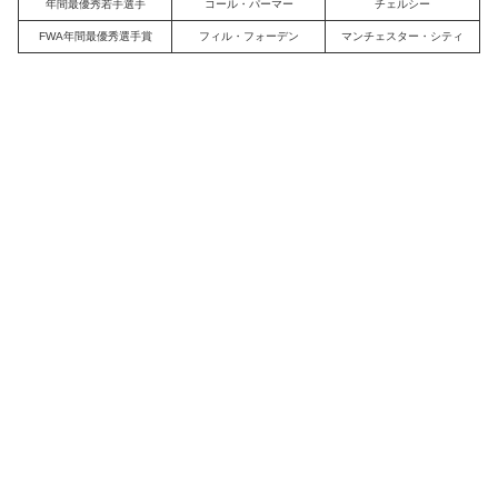
年間最優秀若手選手
コール・パーマー
チェルシー
FWA年間最優秀選手賞
フィル・フォーデン
マンチェスター・シティ