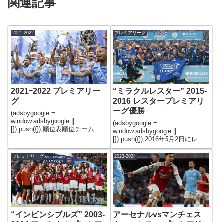
関連記事
2021-2022
プレミアリーグ
2021ｰ2022 プレミアリー
“ミラクルレスター” 2015-
グ
2016 レスタープレミアリ
ーグ優勝
(adsbygoogle =
window.adsbygoogle ||
(adsbygoogle =
[]).push({});順位表順位チーム勝
window.adsbygoogle ||
点試合勝引負得失点差1マンチェ
[]).push({});2016年5月2日にレス
スター・シティ93382963732リ
ター・シティがプレミアリーグ
ヴァプール92382882683チェル
優勝を果たした。のちに「ミラ
プレミアリーグ
2023-2024
シー743821
クル・レスター」と呼ばれる、
奇跡の優勝となった。優勝した
20
“インビンシブルズ” 2003-
アーセナルvsマンチェス