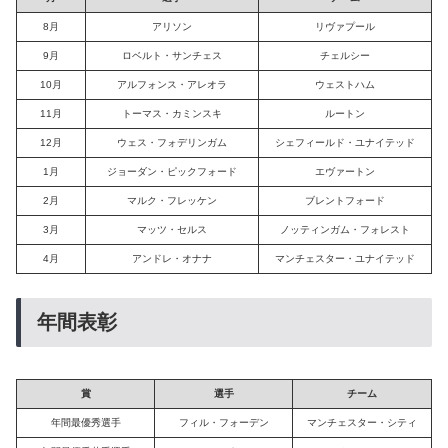
8月
アリソン
リヴァプール
9月
ロベルト・サンチェス
チェルシー
10月
アルフォンス・アレオラ
ウェストハム
11月
トーマス・カミンスキ
ルートン
12月
ウェス・フォデリンガム
シェフィールド・ユナイテッド
1月
ジョーダン・ピックフォード
エヴァートン
2月
マルク・フレッケン
ブレントフォード
3月
マッツ・セルス
ノッティンガム・フォレスト
4月
アンドレ・オナナ
マンチェスター・ユナイテッド
年間表彰
賞
選手
チーム
年間最優秀選手
フィル・フォーデン
マンチェスター・シティ