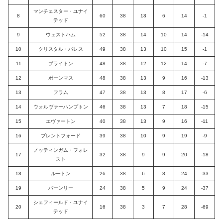
マンチェスター・ユナイ
8
60
38
18
6
14
-1
テッド
9
ウェストハム
52
38
14
10
14
-14
10
クリスタル・パレス
49
38
13
10
15
-1
11
ブライトン
48
38
12
12
14
-7
12
ボーンマス
48
38
13
9
16
-13
13
フラム
47
38
13
8
17
-6
14
ウォルヴァーハンプトン
46
38
13
7
18
-15
15
エヴァートン
40
38
13
9
16
-11
16
ブレントフォード
39
38
10
9
19
-9
ノッティンガム・フォレ
17
32
38
9
9
20
-18
スト
18
ルートン
26
38
6
8
24
-33
19
バーンリー
24
38
5
9
24
-37
シェフィールド・ユナイ
20
16
38
3
7
28
-69
テッド